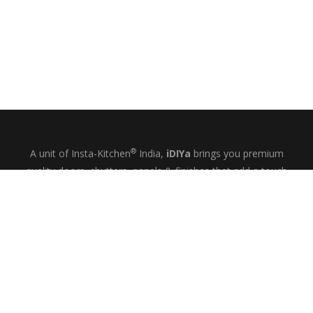
®
A unit of Insta-Kitchen
India,
iDIYa
brings you premium
quality doors, shutters, panels & finishes that add a touch
of glamour and quiet elegance to your kitchens, wardrobes
& bespoke interiors.
+91-9844433458