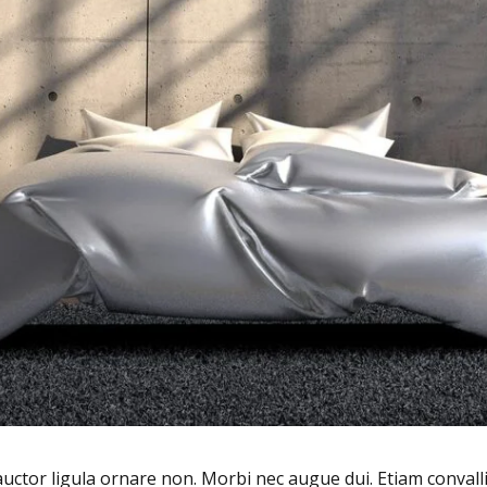
uctor ligula ornare non. Morbi nec augue dui. Etiam convallis