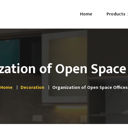
Home
Products
Ab
i-GLO
FA
i-GLAM
zation of Open Space 
i-LUXE
Browse All
Home
Decoration
Organization of Open Space Offices