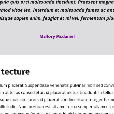
igula quis orci malesuada tincidunt. Praesent magn
ismod vitae leo. Interdum et malesuada fames ac ant
isque sapien enim, feugiat et mi vel, fermentum pla
Mallory Mcdaniel
itecture
bulum placerat. Suspendisse venenatis pulvinar nibh sed con
am at tellus consectetur, id placerat metus tincidunt. In tellu
ntesque molestie lorem id placerat condimentum. Integer fe
ollicitudin. Nam pretium est sit amet urna semper ullamcorper
ue pellentesque feugiat. Vivamus in nisl nec quam maximus 