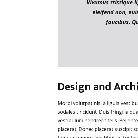
Vivamus tristique l
eleifend non, eu
faucibus. Qu
Design and Arch
Morbi volutpat nisi a ligula vesti
sodales tincidunt. Duis fringilla qu
vestibulum hendrerit felis. Pelle
placerat. Donec placerat suscipit s
tempor tempor. Vestibulum tristiq