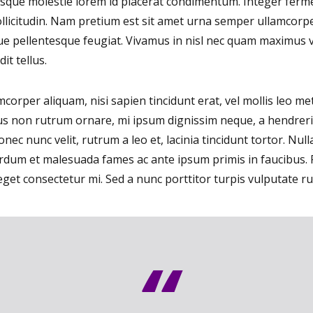
ntesque molestie lorem id placerat condimentum. Integer fe
ollicitudin. Nam pretium est sit amet urna semper ullamcorper
ue pellentesque feugiat. Vivamus in nisl nec quam maximus 
it tellus.
mcorper aliquam, nisi sapien tincidunt erat, vel mollis leo me
tus non rutrum ornare, mi ipsum dignissim neque, a hendrerit 
 nunc velit, rutrum a leo et, lacinia tincidunt tortor. Nulla
erdum et malesuada fames ac ante ipsum primis in faucibus. F
eget consectetur mi. Sed a nunc porttitor turpis vulputate ru