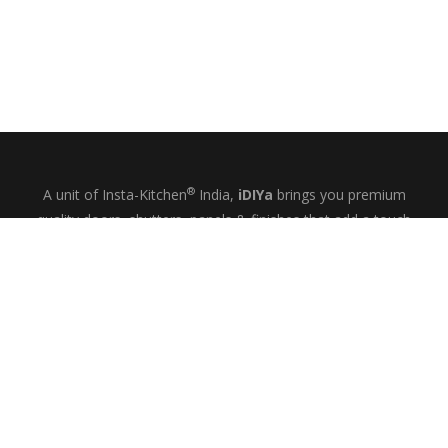
®
A unit of Insta-Kitchen
India,
iDIYa
brings you premium
quality doors, shutters, panels & finishes that add a touch
of glamour and quiet elegance to your kitchens, wardrobes
& bespoke interiors.
+91-9844433458