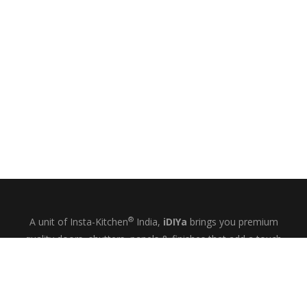
®
A unit of Insta-Kitchen
India,
iDIYa
brings you premium
quality doors, shutters, panels & finishes that add a touch
of glamour and quiet elegance to your kitchens, wardrobes
& bespoke interiors.