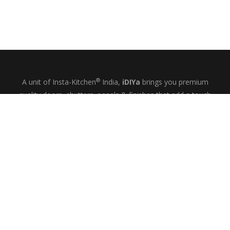
®
A unit of Insta-Kitchen
India,
iDIYa
brings you premium
quality doors, shutters, panels & finishes that add a touch
of glamour and quiet elegance to your kitchens, wardrobes
& bespoke interiors.
+91-9844433458