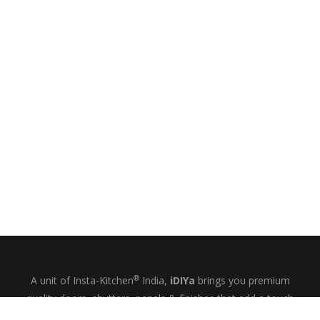
®
A unit of Insta-Kitchen
India,
iDIYa
brings you premium
quality doors, shutters, panels & finishes that add a touch
of glamour and quiet elegance to your kitchens, wardrobes