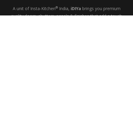
®
A unit of Insta-Kitchen
India,
iDIYa
brings you premium
quality doors, shutters, panels & finishes that add a touch
of glamour and quiet elegance to your kitchens, wardrobes
& bespoke interiors.
+91-9844433458
MON-SAT: 10
– 6
AM
PM