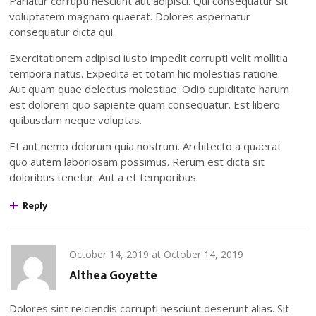
Pariatur corrupti nesciunt aut adipisci. Qui consequatur sit
voluptatem magnam quaerat. Dolores aspernatur
consequatur dicta qui.
Exercitationem adipisci iusto impedit corrupti velit mollitia
tempora natus. Expedita et totam hic molestias ratione.
Aut quam quae delectus molestiae. Odio cupiditate harum
est dolorem quo sapiente quam consequatur. Est libero
quibusdam neque voluptas.
Et aut nemo dolorum quia nostrum. Architecto a quaerat
quo autem laboriosam possimus. Rerum est dicta sit
doloribus tenetur. Aut a et temporibus.
Reply
October 14, 2019
at
October 14, 2019
Althea Goyette
Dolores sint reiciendis corrupti nesciunt deserunt alias. Sit